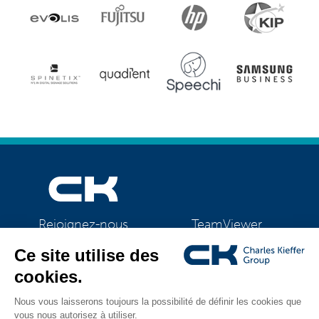
TeamViewer
Rejoignez-nous
CK Support Mac / PC
©2026 CK Group