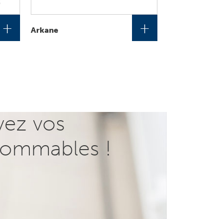
+
+
Arkane
vez vos
ommables !