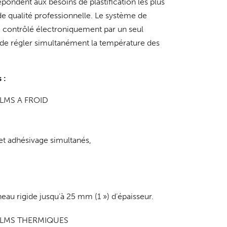
épondent aux besoins de plastification les plus
de qualité professionnelle. Le système de
e contrôlé électroniquement par un seul
de régler simultanément la température des
 :
ILMS A FROID
et adhésivage simultanés,
au rigide jusqu’à 25 mm (1 ») d’épaisseur.
FILMS THERMIQUES