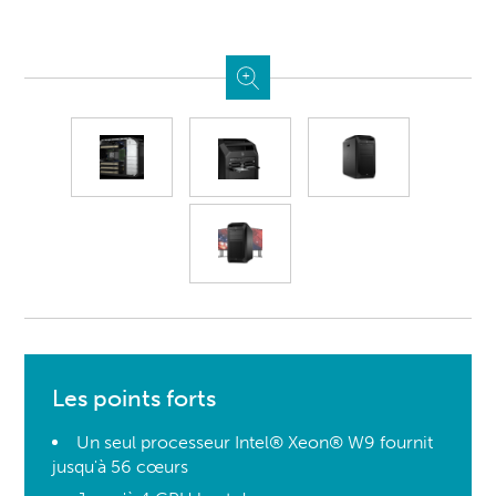
Les points forts
Un seul processeur Intel® Xeon® W9 fournit
jusqu'à 56 cœurs