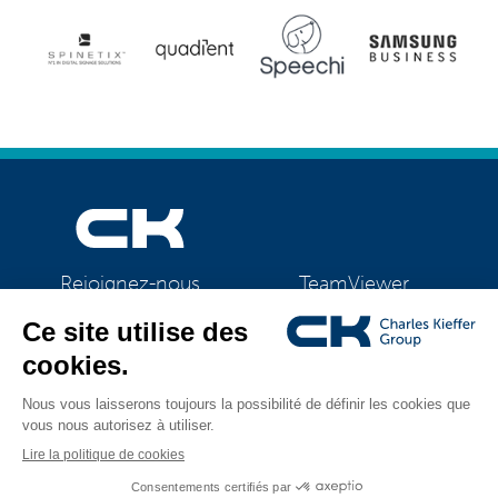
TeamViewer
Rejoignez-nous
CK Support Mac / PC
©2026 CK Group
|
Mentions légales
|
Politique de confidentialité
|
Tous droits réservés
Politique de cookies
|
Gestion des cookies