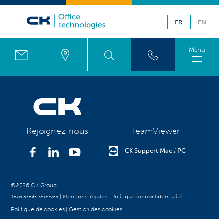
/
FR
EN
printroom@ck.lu
Menu
TeamViewer
Rejoignez-nous
CK Support Mac / PC
©2026 CK Group
|
Mentions légales
|
Politique de confidentialité
|
Tous droits réservés
Politique de cookies
|
Gestion des cookies