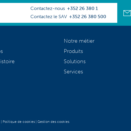
Contactez-nous
+352 26 380 1
Contactez le SAV
+352 26 380 500
Notre métier
os
Produits
istoire
Solutions
Services
|
Politique de cookies
|
Gestion des cookies