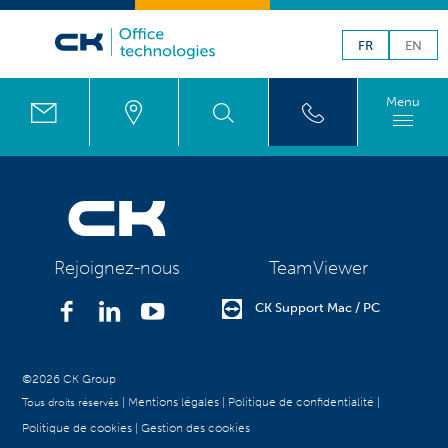
/
FR
EN
printroom@ck.lu
Menu
TeamViewer
Rejoignez-nous
CK Support Mac / PC
©2026 CK Group
|
Mentions légales
|
Politique de confidentialité
|
Tous droits réservés
Politique de cookies
|
Gestion des cookies