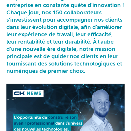
entreprise en constante quête d’innovation !
Chaque jour, nos 150 collaborateurs
s'investissent pour accompagner nos clients
dans leur évolution digitale, afin d'améliorer
leur expérience de travail, leur efficacité,
leur rentabilité et leur durabilité. À l'aube
d’une nouvelle ère digitale, notre mission
principale est de guider nos clients en leur
fournissant des solutions technologiques et
numériques de premier choix.