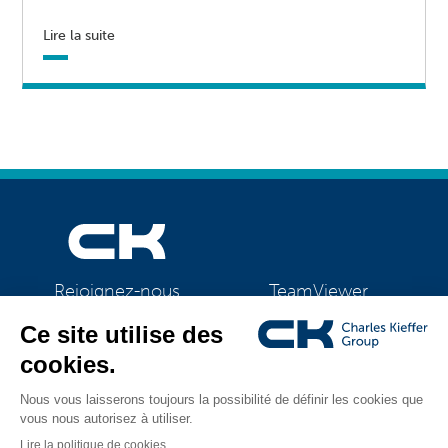
Lire la suite
TeamViewer
Rejoignez-nous
CK Support Mac / PC
©2026 CK Group
|
Mentions légales
|
Politique de confidentialité
|
Tous droits réservés