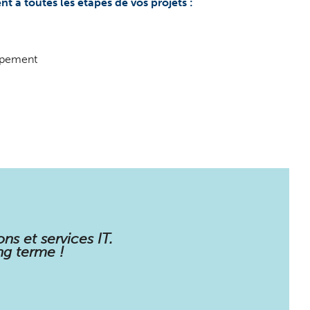
à toutes les étapes de vos projets :
ppement
ns et services IT.
ng terme !