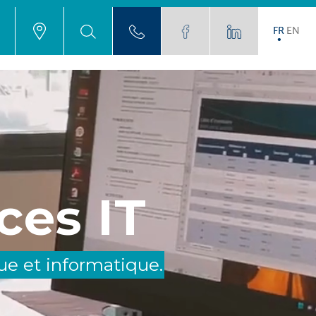
FR
EN
ces IT
e et informatique.