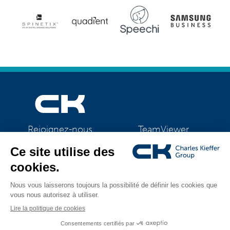
TeamViewer
Rejoignez-nous
CK Support Mac / PC
©2026 CK Group
|
Mentions légales
|
Politique de confidentialité
|
Tous droits réservés
Politique de cookies
|
Gestion des cookies
Visual identity by