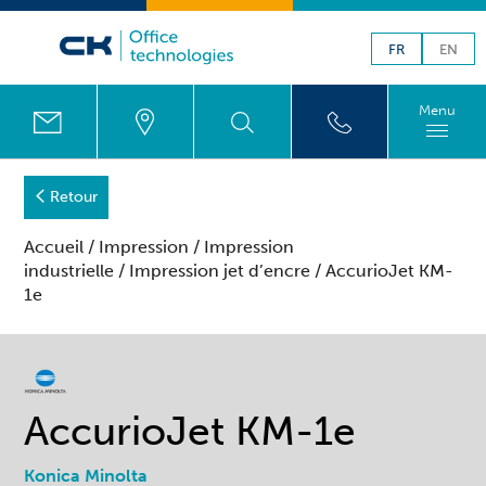
FR
EN
Menu
Retour
Accueil
/
Impression
/
Impression
industrielle
/
Impression jet d’encre
/ AccurioJet KM-
1e
AccurioJet KM-1e
Konica Minolta